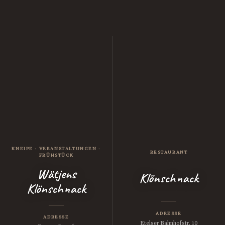
Klönschnack Etelsen – Resta
KNEIPE · VERANSTALTUNGEN ·
RESTAURANT
FRÜHSTÜCK
Wätjens
Klönschnack
Klönschnack
ADRESSE
ADRESSE
Etelser Bahnhofstr. 10